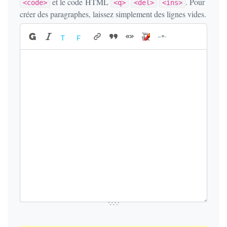
et le code HTML
. Pour
<code>
<q>
<del>
<ins>
créer des paragraphes, laissez simplement des lignes vides.