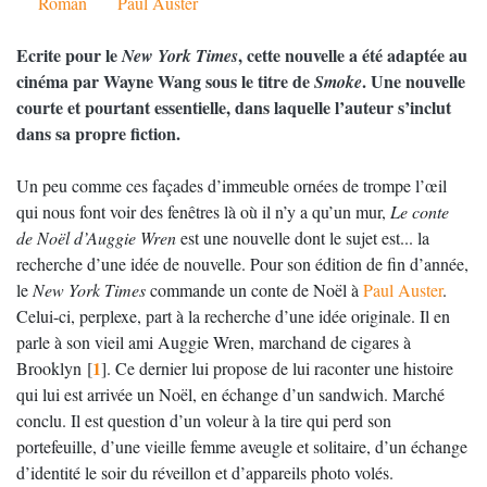
Roman
Paul Auster
Ecrite pour le
, cette nouvelle a été adaptée au
New York Times
cinéma par Wayne Wang sous le titre de
. Une nouvelle
Smoke
courte et pourtant essentielle, dans laquelle l’auteur s’inclut
dans sa propre fiction.
Un peu comme ces façades d’immeuble ornées de trompe l’œil
qui nous font voir des fenêtres là où il n’y a qu’un mur,
Le conte
de Noël d’Auggie Wren
est une nouvelle dont le sujet est... la
recherche d’une idée de nouvelle. Pour son édition de fin d’année,
le
New York Times
commande un conte de Noël à
Paul Auster
.
Celui-ci, perplexe, part à la recherche d’une idée originale. Il en
parle à son vieil ami Auggie Wren, marchand de cigares à
1
Brooklyn
[
]
. Ce dernier lui propose de lui raconter une histoire
qui lui est arrivée un Noël, en échange d’un sandwich. Marché
conclu. Il est question d’un voleur à la tire qui perd son
portefeuille, d’une vieille femme aveugle et solitaire, d’un échange
d’identité le soir du réveillon et d’appareils photo volés.